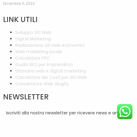
Dicembre 11, 2024
LINK UTILI
Sviluppo Siti Web
Digital Marketing
Realizzazione siti web economici
Web marketing locale
Calcolatore PPC
Guida SEO per Imprenditori
Glossario web e digital marketing
Calcolatore dei Costi per Siti Web
Convertitore Web Slugify
NEWSLETTER
Iscriviti alla nostra newsletter per ricevere news e annunci