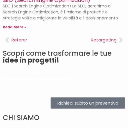
SEO (Search Engine Optimization)
SEO (Search Engine Optimization) La SEO, acronimo di
Search Engine Optimization, è l’insieme di pratiche e
strategie volte a migliorare la visibilità e il posizionamento
Read More »
Referer
Retargeting
Scopri come trasformare le tue
idee in progetti!
In
Digital Connect
siamo specializzati nel fornire servizi di
sviluppo web
e
digital marketing
ad aziende italiane
operanti in svariati settori.
Richiedi subito un preventivo
CHI SIAMO