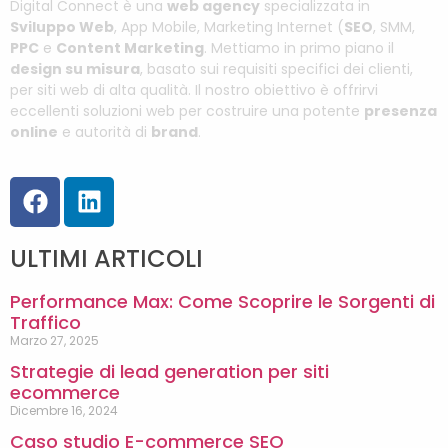
Digital Connect è una
web agency
specializzata in
Sviluppo Web
, App Mobile, Marketing Internet (
SEO
, SMM,
PPC
e
Content Marketing
. Mettiamo in primo piano il
design su misura
, basato sui requisiti specifici dei clienti,
per siti web di alta qualità. Il nostro obiettivo è offrirvi
eccellenti soluzioni web per costruire una potente
presenza
online
e autorità di
brand
.
ULTIMI ARTICOLI
Performance Max: Come Scoprire le Sorgenti di
Traffico
Marzo 27, 2025
Strategie di lead generation per siti
ecommerce
Dicembre 16, 2024
Caso studio E-commerce SEO