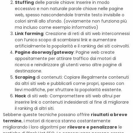
Stuffing
delle parole chiave: Inserire in modo
eccessivo e non naturale parole chiave nelle pagine
web, spesso nascondendole tramite testo invisibile o
colori simili allo sfondo. (ovviamente non funziona più
ma incluso come esempio informativo)
Link farming
: Creazione di reti di siti web interconnessi
con l’unico scopo di scambiarsi link e aumentare
artificialmente la popolarità e il ranking dei siti coinvolti.
Pagine doorway/gateway
: Pagine web create
appositamente per attirare traffico dai motori di
ricerca e reindirizzare gli utenti verso altre pagine di
destinazione.
Scraping
di contenuti: Copiare illegalmente contenuti
da altri siti web e pubblicarli come propri, spesso con
lievi modifiche, per sfruttare la popolarità esistente.
Hack
di siti web: Compromettere siti web altrui per
inserire link o contenuti indesiderati al fine di migliorare
il ranking di altri siti.
Sebbene queste tecniche possano offrire
risultati a breve
termine
, i motori di ricerca stanno costantemente
migliorando i loro algoritmi per
rilevare e penalizzare
le