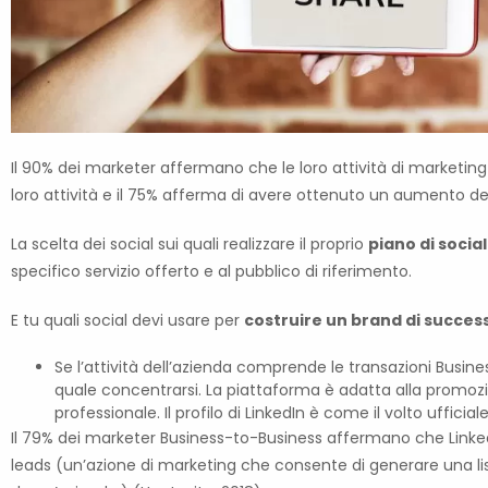
Il 90% dei marketer affermano che le loro attività di marketin
loro attività e il 75% afferma di avere ottenuto un aumento del tr
La scelta dei social sui quali realizzare il proprio
piano di soci
specifico servizio offerto e al pubblico di riferimento.
E tu quali social devi usare per
costruire un brand di succes
Se l’attività dell’azienda comprende le transazioni Busin
quale concentrarsi. La piattaforma è adatta alla promozi
professionale. Il profilo di LinkedIn è come il volto ufficial
Il 79% dei marketer Business-to-Business affermano che Linked
leads (un’azione di marketing che consente di generare una lista d