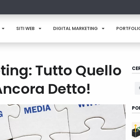
SITI WEB
DIGITAL MARKETING
PORTFOLI
ing: Tutto Quello
CE
Ancora Detto!
PO