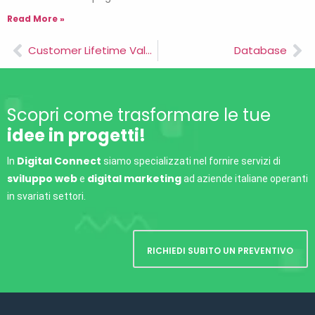
Read More »
Customer Lifetime Value
Database
Scopri come trasformare le tue
idee in progetti!
Digital Connect
In
siamo specializzati nel fornire servizi di
sviluppo web
digital marketing
e
ad aziende italiane operanti
in svariati settori.
RICHIEDI SUBITO UN PREVENTIVO