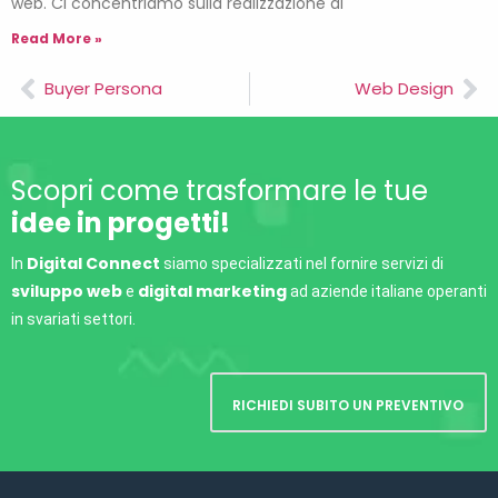
web. Ci concentriamo sulla realizzazione di
Read More »
Buyer Persona
Web Design
Scopri come trasformare le tue
idee in progetti!
Digital Connect
In
siamo specializzati nel fornire servizi di
sviluppo web
digital marketing
e
ad aziende italiane operanti
in svariati settori.
RICHIEDI SUBITO UN PREVENTIVO