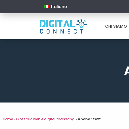
Italiano
CHI SIAMO
Home
»
Glossario web e digital marketing
»
Anchor text