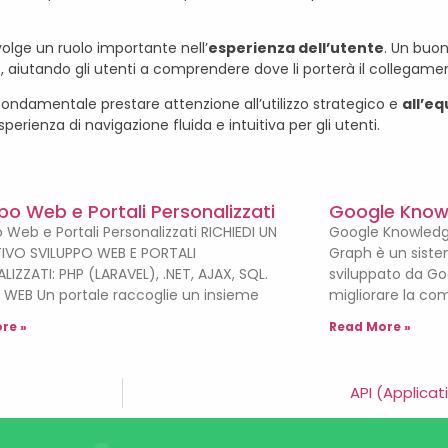
svolge un ruolo importante nell’
esperienza dell’utente
. Un buo
e, aiutando gli utenti a comprendere dove li porterà il collegame
fondamentale prestare attenzione all’utilizzo strategico e
all’eq
perienza di navigazione fluida e intuitiva per gli utenti.
po Web e Portali Personalizzati
Google Know
 Web e Portali Personalizzati RICHIEDI UN
Google Knowledg
IVO SVILUPPO WEB E PORTALI
Graph è un sistem
LIZZATI: PHP (LARAVEL), .NET, AJAX, SQL.
sviluppato da Go
 WEB Un portale raccoglie un insieme
migliorare la co
re »
Read More »
API (Applica