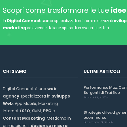
Scopri come trasformare le tue
idee
Digital Connect
svilu
In
siamo specializzati nel fornire servizi di
marketing
ad aziende italiane operanti in svariati settori.
CHI SIAMO
ULTIMI ARTICOLI
Performance Max: Come
Digital Connect è una
web
Sorgenti di Traffico
agency
specializzata in
Sviluppo
Marzo 27, 2025
Web
, App Mobile, Marketing
Internet (
SEO
, SMM,
PPC
e
Strategie di lead genera
ecommerce
Content Marketing
. Mettiamo in
Dicembre 16, 2024
primo piano il
design su misura
,