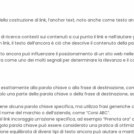
della costruzione di link, l’anchor text, noto anche come testo anc
di ricerca contesti sui contenuti a cui punta il link e nell’aiutar
ink, il testo dell’ancora è ciò che descrive il contenuto della pa
esto ancora può influenzare il posizionamento di un sito web nelle 
ora come uno dei molti segnali per determinare la rilevanza e il
e esattamente alla parola chiave o alla frase di destinazione, c
 solo una parte della parola chiave o della frase di destinazion
ne alcuna parola chiave specifica, ma utilizza frasi generiche co
il nome del marchio o dell’azienda, come “Corsi ABC”.
link incoraggia un’azione specifica, ad esempio “Prenota ora” o “I
ngola parola chiave può essere considerato una pratica di ottimi
one equilibrata di diversi tipi di testo ancora può aiutare a mante