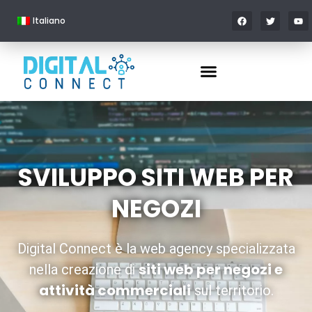
Italiano
SVILUPPO SITI WEB PER
NEGOZI
Digital Connect è la web agency specializzata
siti web per negozi e
nella creazione di
attività commerciali
sul territorio.