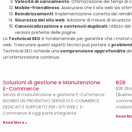
Velocità di caricamento
: Ottimizzazione dei tempi di c
Mobile-friendliness
: Assicurarsi che il sito web sia otti
Reindirizzamenti
: Implementazione corretta dei reindir
Sicurezza del sito web
: Adozione di misure di sicurezza
Canonicalizzazione e contenuti duplicati
: Utilizzo d
versioni preferite delle pagine.
La
Technical SEO
è fondamentale per garantire che i motori d
web. Trascurare questi aspetti tecnici può portare a
problemi d
Technical SEO richiede una
comprensione approfondita
del
un’ottimizzazione continua.
Soluzioni di gestione e Manutenzione
B2B
E-Commerce
B2B (Bu
Servizi di manutenzione e gestione E-Commerce
(Busines
RICHIEDI UN PREVENTIVO SERVIZI DI E-COMMERCE
commerci
DEDICATI E SUPPORTO PER I SITI WEB L’ E-
marketi
Commerce è oggi parte integrante
Read Mo
Read More »