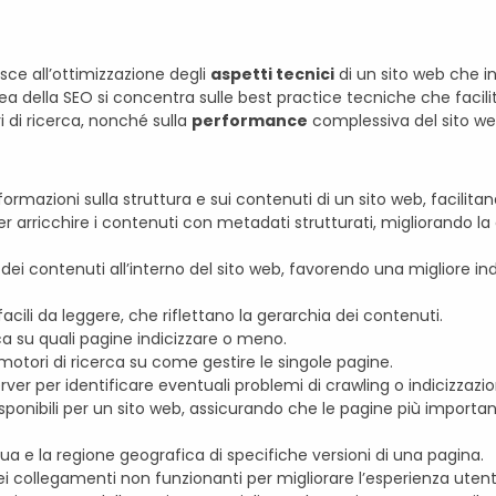
sce all’ottimizzazione degli
aspetti tecnici
di un sito web che i
 area della SEO si concentra sulle best practice tecniche che facil
 di ricerca, nonché sulla
performance
complessiva del sito we
formazioni sulla struttura e sui contenuti di un sito web, facilitan
r arricchire i contenuti con metadati strutturati, migliorando l
dei contenuti all’interno del sito web, favorendo una migliore ind
 facili da leggere, che riflettano la gerarchia dei contenuti.
erca su quali pagine indicizzare o meno.
 motori di ricerca su come gestire le singole pagine.
server per identificare eventuali problemi di crawling o indicizzazi
disponibili per un sito web, assicurando che le pagine più importa
ingua e la regione geografica di specifiche versioni di una pagina.
dei collegamenti non funzionanti per migliorare l’esperienza utent