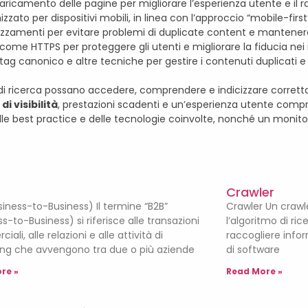
aricamento delle pagine per migliorare l’esperienza utente e il ra
mizzato per dispositivi mobili, in linea con l’approccio “mobile-first
izzamenti per evitare problemi di duplicate content e mantenere l
 come HTTPS per proteggere gli utenti e migliorare la fiducia nei 
el tag canonico e altre tecniche per gestire i contenuti duplicati e 
i ricerca possano accedere, comprendere e indicizzare corretta
i visibilità
, prestazioni scadenti e un’esperienza utente compr
le best practice e delle tecnologie coinvolte, nonché un monit
Crawler
siness-to-Business) Il termine “B2B”
Crawler Un crawle
s-to-Business) si riferisce alle transazioni
l’algoritmo di ric
ali, alle relazioni e alle attività di
raccogliere infor
ng che avvengono tra due o più aziende
di software
re »
Read More »